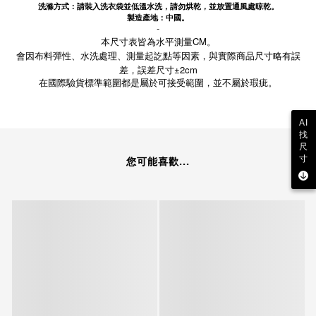
洗滌方式：請裝入洗衣袋並低溫水洗，請勿烘乾，並放置通風處晾乾。
製造產地：中國。
-
本尺寸表皆為水平測量CM。
會因布料彈性、水洗處理、測量起訖點等因素，與實際商品尺寸略有誤
差，誤差尺寸±2cm
在國際驗貨標準範圍都是屬於可接受範圍，並不屬於瑕疵。
AI
找
尺
您可能喜歡...
寸