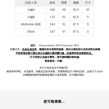
試穿人員
身高
體重
胸圍
尺寸
小編A
168
56
82.5
M
小編B
170
51
82.5
S
Mizfreckle 雀斑
164
51
87.5
S
Olivia
157
47
87.5
S
成分：
Polyurethane
50% Polyester 50%
此為合成皮革
洗滌方式：
，建議存放在通風乾燥處，請勿太陽直射以免造成商品損傷
平時穿著保養只需以清水沾濕紙巾擦拭髒污處，於換季時再送專業乾洗。
(不可烘乾以免縮水變形，請平鋪晾曬於陰乾處)
製造產地：中國。
-
CM。
本尺寸表皆為水平測量
±2cm
會因布料彈性、水洗處理、測量起訖點等因素，與實際商品尺寸略有誤差，誤差尺寸
在國際驗貨標準範圍都是屬於可接受範圍，並不屬於瑕疵。
您可能喜歡...