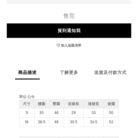
售完
貨到通知我
加入追蹤清單
商品描述
了解更多
送貨及付款方式
單位:
公分
尺寸
腰圍
臀圍
前裙長
後裙長
裙擺
S
35
46
29
33
50
M
38.5
48
30.5
34.5
52