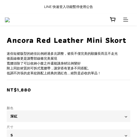
LINE 快速登入功能暫停使用公告
LINE 快速登入功能暫停使用公告
國內訂單滿三千免運
LINE 快速登入功能暫停使用公告
Ancora Red Leather Mini Skort
迷你短裙版型的絕佳比例經過多次調整，裙長不僅完美的顯腿長而且不走光
後面線條更是讓臀部線條完美展現
寬腰頭除了可以收納小腹之外還能讓身材比例變好
附上同款材質的可拆式寬腰帶，讓穿搭有更多不同搭配。
低調不誇張的皮革紋路配上經典的酒紅色，絕對是必收的單品！
NT$1,880
顏色
尺寸