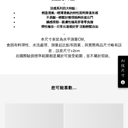
-
涼感系列四大特點：
輕盈透氣--輕薄透氣的特性面料降溫有感
不易皺--輕鬆好整理能夠快速出門
觸感滑順--親膚性極高穿著零負擔
彈性極佳--日常出遊都好穿 活動輕鬆自如
-
本尺寸表皆為水平測量CM。
會因布料彈性、水洗處理、測量起訖點等因素，與實際商品尺寸略有誤
差，誤差尺寸±2cm
在國際驗貨標準範圍都是屬於可接受範圍，並不屬於瑕疵。
AI
找
尺
寸
您可能喜歡...