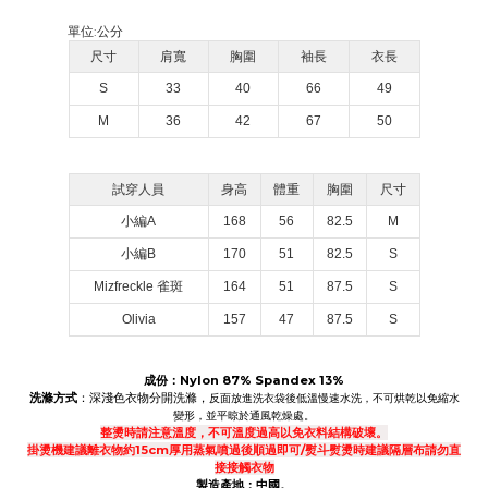
單位:
公分
尺寸
肩寬
胸圍
袖長
衣長
S
33
40
66
49
M
36
42
67
50
試穿人員
身高
體重
胸圍
尺寸
小編A
168
56
82.5
M
小編B
170
51
82.5
S
Mizfreckle 雀斑
164
51
87.5
S
Olivia
157
47
87.5
S
成份
：Nylon
87% Spandex 13%
洗滌方式
：深淺色衣物分開洗滌，
反面放進洗衣袋後低溫慢速水洗，不可烘乾以免縮水
變形，並平晾於通風乾燥處。
整燙時請注意溫度，不可溫度過高以免衣料結構破壞。
掛燙機建議離衣物約15cm厚用蒸氣噴過後順過即可/熨斗熨燙時建議隔層布請勿直
接接觸衣物
製造產地：中國。