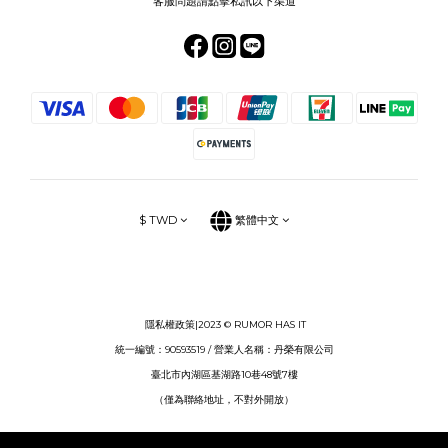
客服問題請點擊私訊以下渠道
$
TWD
繁體中文
隱私權政策
|2023 © RUMOR HAS IT
統一編號：90593519 / 營業人名稱：丹榮有限公司
臺北市內湖區基湖路10巷48號7樓
（僅為聯絡地址，不對外開放）