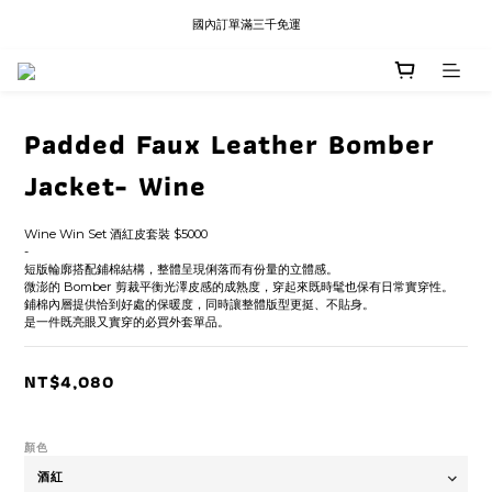
LINE 快速登入功能暫停使用公告
國內訂單滿三千免運
LINE 快速登入功能暫停使用公告
Padded Faux Leather Bomber
Jacket- Wine
Wine Win Set 酒紅皮套裝 $5000 
-
短版輪廓搭配鋪棉結構，整體呈現俐落而有份量的立體感。
微澎的 Bomber 剪裁平衡光澤皮感的成熟度，穿起來既時髦也保有日常實穿性。
鋪棉內層提供恰到好處的保暖度，同時讓整體版型更挺、不貼身。
是一件既亮眼又實穿的必買外套單品。
NT$4,080
顏色