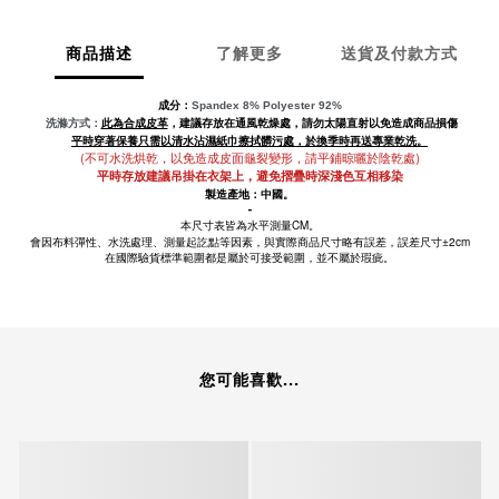
商品描述
了解更多
送貨及付款方式
成分：
Spandex 8%
Polyester 92%
此為合成皮革
洗滌方式：
，建議存放在通風乾燥處，請勿太陽直射以免造成商品損傷
平時穿著保養只需以清水沾濕紙巾擦拭髒污處，於換季時再送專業乾洗。
(不可水洗烘乾，以免造成皮面龜裂變形，請平鋪晾曬於陰乾處)
平時存放建議吊掛在衣架上，避免摺疊時深淺色互相移染
製造產地：中國。
-
CM。
本尺寸表皆為水平測量
±2cm
會因布料彈性、水洗處理、測量起訖點等因素，與實際商品尺寸略有誤差，誤差尺寸
在國際驗貨標準範圍都是屬於可接受範圍，並不屬於瑕疵。
您可能喜歡...