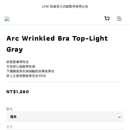
LINE 快速登入功能暫停使用公告
LINE 快速登入功能暫停使用公告
國內訂單滿三千免運
LINE 快速登入功能暫停使用公告
Arc Wrinkled Bra Top-Light
Gray
材質親膚彈性佳 
方領背心盡顯率性感
下擺圓弧與衣身抽皺的加乘效果佳
穿上之後視覺效果完全100分
NT$1,280
顏色
尺寸