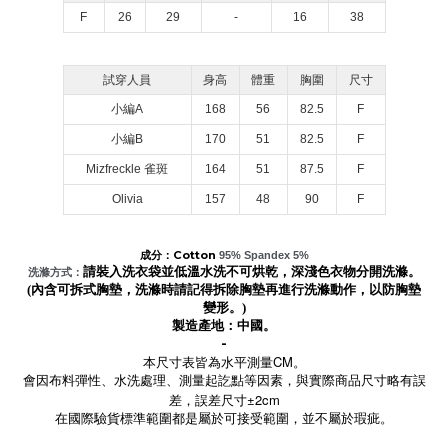
F
26
29
-
16
38
試穿人員
身高
體重
胸圍
尺寸
小編A
168
56
82.5
F
小編B
170
51
82.5
F
Mizfreckle 雀斑
164
51
87.5
F
Olivia
157
48
90
F
成分：Cotton
95% Spandex 5%
請裝入洗衣袋並低溫水洗不可烘乾，深淺色衣物分開洗滌。
洗滌方式：
(內含可拆式胸墊，洗滌時請記得拆除胸墊再進行洗滌動作，以防胸墊
變形。)
製造產地：中國。
-
CM。
本尺寸表皆為水平測量
會因布料彈性、水洗處理、測量起訖點等因素，與實際商品尺寸略有誤
±2cm
差，誤差尺寸
在國際驗貨標準範圍都是屬於可接受範圍，並不屬於瑕疵。