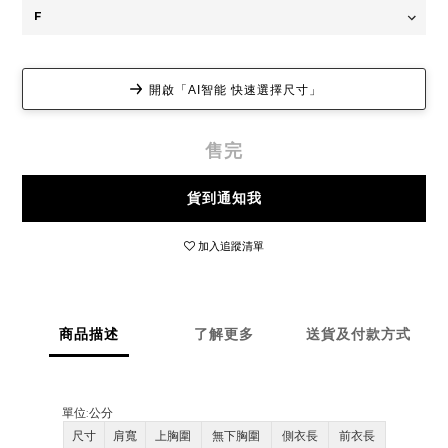
開啟「AI智能 快速選擇尺寸」
售完
貨到通知我
加入追蹤清單
商品描述
了解更多
送貨及付款方式
單位:
公分
尺寸
肩寬
上胸圍
無下胸圍
側衣長
前衣長