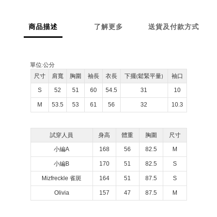
商品描述
了解更多
送貨及付款方式
單位:
公分
尺寸
肩寬
胸圍
袖長
衣長
下擺(鬆緊平量)
袖口
S
52
51
60
54.5
31
10
M
53.5
53
61
56
32
10.3
試穿人員
身高
體重
胸圍
尺寸
小編A
168
56
82.5
M
小編B
170
51
82.5
S
Mizfreckle 雀斑
164
51
87.5
S
Olivia
157
47
87.5
M