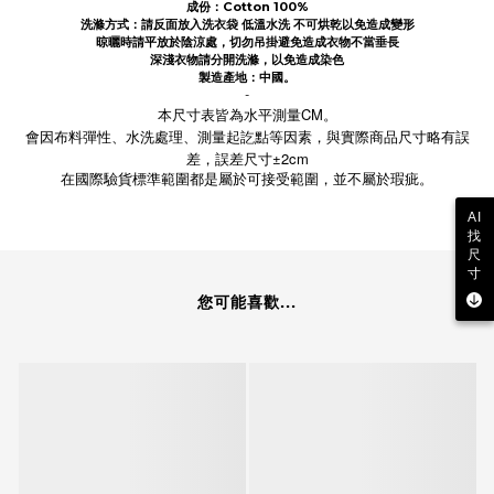
成份
：Cotton
100%
洗滌方式：請反面放入洗衣袋 低溫水洗 不可烘乾以免造成變形
晾曬時請平放於陰涼處，切勿吊掛避免造成衣物不當垂長
深淺衣物請分開洗滌，以免造成染色
製造產地：中國。
-
本尺寸表皆為水平測量CM。
會因布料彈性、水洗處理、測量起訖點等因素，與實際商品尺寸略有誤
差，誤差尺寸±2cm
在國際驗貨標準範圍都是屬於可接受範圍，並不屬於瑕疵。
AI
找
尺
寸
您可能喜歡...