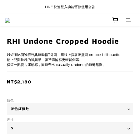
LINE 快速登入功能暫停使用公告
LINE 快速登入功能暫停使用公告
國內訂單滿三千免運
LINE 快速登入功能暫停使用公告
RHI Undone Cropped Hoodie
以短版比例詮釋經典運動帽T外套，肩線上採取廓型與 cropped silhouette
配上雙開拉鍊的隨興感，讓整體輪廓更輕鬆俐落。
保留一點復古運動感，同時帶出 casually undone 的時髦氛圍。
NT$2,180
顏色
尺寸