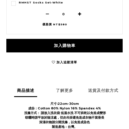
RMHST Socks Set-White
優惠價 NT$580
加入購物車
加入追蹤清單
商品描述
了解更多
送貨及付款方式
尺寸:22cm-30cm
成份
：Cotton 8
0% Nylon 16% Spandex 4%
洗滌方式：
請放入洗衣袋
低溫水洗 不可烘乾以免造成變形
晾曬時請平放於陰涼處，切勿吊掛避免造成衣物不當垂長
深淺衣物請分開洗滌，以免造成染色
製造產地：台灣。