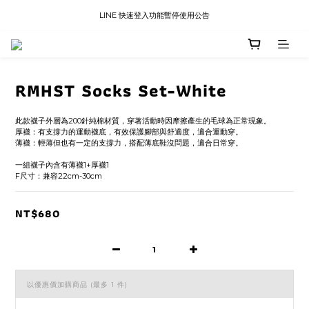
LINE 快速登入功能暫停使用公告
LINE 快速登入功能暫停使用公告
國內訂單滿三千免運
LINE 快速登入功能暫停使用公告
RMHST Socks Set-White
此款襪子外層為200針純棉材質，穿著活動時因摩擦產生的毛球為正常現象。
厚襪：有支撐力的運動襪底，有效保護腳部與舒適度，適合運動穿。
薄襪：輕薄但也有一定的支撐力，搭配薄底鞋沒問題，適合日常穿。
一組襪子內含有薄襪1+厚襪1
F尺寸：兼容22cm-30cm
NT$680
以優惠價加購商品
(最多 1 件)